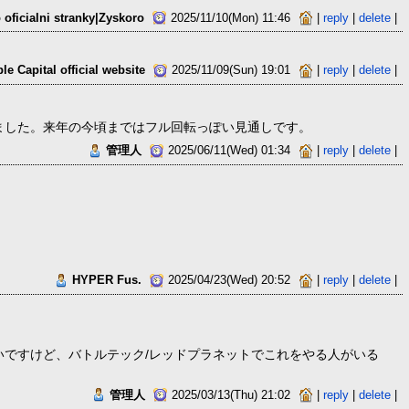
 oficialni stranky|Zyskoro
2025/11/10(Mon) 11:46
|
reply
|
delete
|
le Capital official website
2025/11/09(Sun) 19:01
|
reply
|
delete
|
ました。来年の今頃まではフル回転っぽい見通しです。
管理人
2025/06/11(Wed) 01:34
|
reply
|
delete
|
HYPER Fus.
2025/04/23(Wed) 20:52
|
reply
|
delete
|
ですけど、バトルテック/レッドプラネットでこれをやる人がいる
管理人
2025/03/13(Thu) 21:02
|
reply
|
delete
|