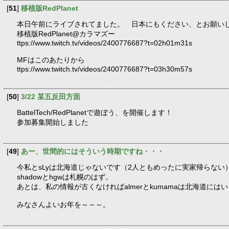
[
51
]
移植版RedPlanet
本日午前にライブされてました。 日本にもください、とお願い
移植版RedPlanet@カラマズー
ttps://www.twitch.tv/videos/2400776687?t=02h01m31s
MFはこのあたりから
ttps://www.twitch.tv/videos/2400776687?t=03h30m57s
[
50
]
3/22 某五反田方面
BattelTech/RedPlanetで遊ぼう、を開催します！
参加募集開始しました
[
49
]
あー、世間的にはそういう時期ですね・・・
今私とsLyは北海道じゃないです（2人ともめったに実家帰らない
shadowとhgwは札幌のはず。
あとは、私の情報が古くなければalmerとkumamaは北海道には
みなさんよいお年を～～～。