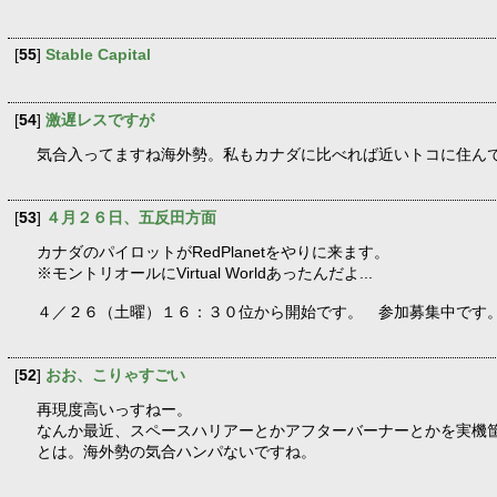
[
55
]
Stable Capital
[
54
]
激遅レスですが
気合入ってますね海外勢。私もカナダに比べれば近いトコに住ん
[
53
]
４月２６日、五反田方面
カナダのパイロットがRedPlanetをやりに来ます。
※モントリオールにVirtual Worldあったんだよ...
４／２６（土曜）１６：３０位から開始です。 参加募集中です
[
52
]
おお、こりゃすごい
再現度高いっすねー。
なんか最近、スペースハリアーとかアフターバーナーとかを実機
とは。海外勢の気合ハンパないですね。