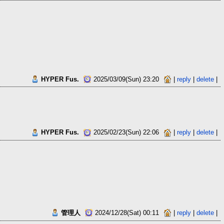
HYPER Fus.
2025/03/09(Sun) 23:20
|
reply
|
delete
|
HYPER Fus.
2025/02/23(Sun) 22:06
|
reply
|
delete
|
管理人
2024/12/28(Sat) 00:11
|
reply
|
delete
|