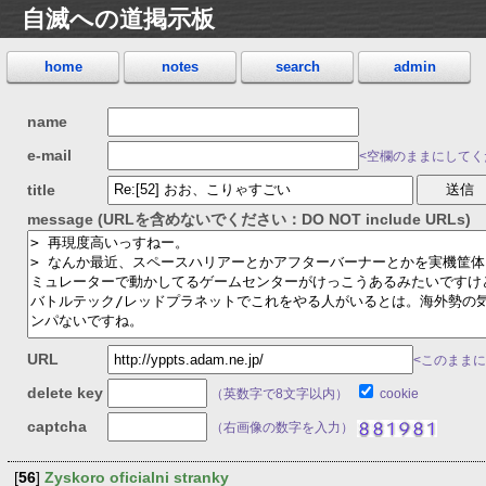
自滅への道掲示板
home
notes
search
admin
name
e-mail
<空欄のままにしてくだ
title
message (URLを含めないでください：DO NOT include URLs)
URL
<このままに
delete key
（英数字で8文字以内）
cookie
captcha
（右画像の数字を入力）
[
56
]
Zyskoro oficialni stranky