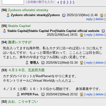
（右画像の数字を入力）
[
56
]
Zyskoro oficialni stranky
Zyskoro oficialni stranky|Zyskoro
2025/11/10(Mon) 11:46
|
reply
|
delete
|
[
55
]
Stable Capital
Stable Capital|Stable Capital Pro|Stable Capital official website
2025/11/09(Sun) 19:01
|
reply
|
delete
|
[
54
]
激遅レスですが
気合入ってますね海外勢。私もカナダに比べれば近いトコに住んで
はいるんですが、ちょっと環境が変わって、ここんとこは目を回し
てました。来年の今頃まではフル回転っぽい見通しです。
管理人
2025/06/11(Wed) 01:34
|
reply
|
delete
|
[
53
]
４月２６日、五反田方面
カナダのパイロットがRedPlanetをやりに来ます。
※モントリオールにVirtual Worldあったんだよ...
４／２６（土曜）１６：３０位から開始です。 参加募集中です。
HYPER Fus.
2025/04/23(Wed) 20:52
|
reply
|
delete
|
[
52
]
おお、こりゃすごい