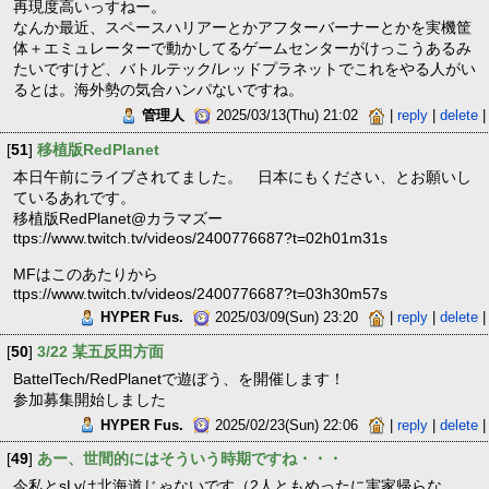
再現度高いっすねー。
なんか最近、スペースハリアーとかアフターバーナーとかを実機筐
体＋エミュレーターで動かしてるゲームセンターがけっこうあるみ
たいですけど、バトルテック/レッドプラネットでこれをやる人がい
るとは。海外勢の気合ハンパないですね。
管理人
2025/03/13(Thu) 21:02
|
reply
|
delete
|
[
51
]
移植版RedPlanet
本日午前にライブされてました。 日本にもください、とお願いし
ているあれです。
移植版RedPlanet@カラマズー
ttps://www.twitch.tv/videos/2400776687?t=02h01m31s
MFはこのあたりから
ttps://www.twitch.tv/videos/2400776687?t=03h30m57s
HYPER Fus.
2025/03/09(Sun) 23:20
|
reply
|
delete
|
[
50
]
3/22 某五反田方面
BattelTech/RedPlanetで遊ぼう、を開催します！
参加募集開始しました
HYPER Fus.
2025/02/23(Sun) 22:06
|
reply
|
delete
|
[
49
]
あー、世間的にはそういう時期ですね・・・
今私とsLyは北海道じゃないです（2人ともめったに実家帰らな