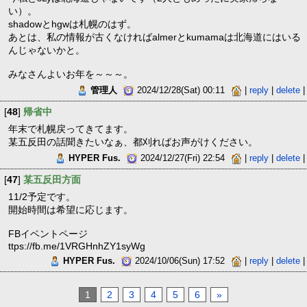
い）。
shadowとhgwは札幌のはず。
あとは、私の情報が古くなければalmerとkumamaは北海道にはいる
んじゃないかと。
みなさんよいお年を～～～。
管理人
2024/12/28(Sat) 00:11
|
reply
|
delete
|
[
48
]
帰省中
年末で札幌戻ってきてます。
某五反田の話聞きたいなぁ、都刈ればお声がけください。
HYPER Fus.
2024/12/27(Fri) 22:54
|
reply
|
delete
|
[
47
]
某五反田方面
11/2予定です。
開始時間は希望に応じます。
FBイベントページ
ttps://fb.me/1VRGHnhZY1syWg
HYPER Fus.
2024/10/06(Sun) 17:52
|
reply
|
delete
|
1
2
3
4
5
6
»