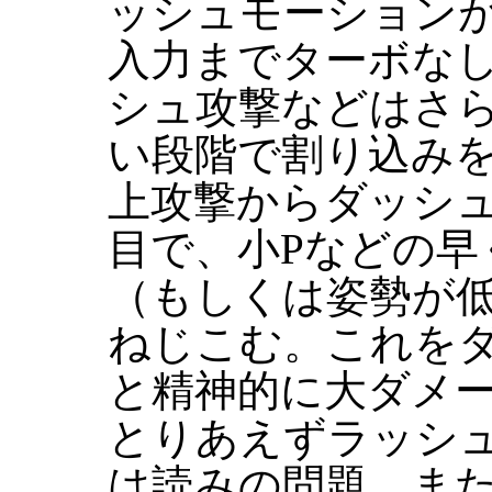
ッシュモーション
入力までターボなし
シュ攻撃などはさ
い段階で割り込み
上攻撃からダッシ
目で、小Pなどの早
（もしくは姿勢が
ねじこむ。これを
と精神的に大ダメ
とりあえずラッシ
は読みの問題。ま