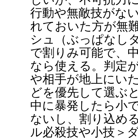
行動や無敵技がな
れておいた方が無
シュ（ぶっぱなし
で割りみ可能で、
なら使える。判定
や相手が地上にい
どを優先して選ぶ
中に暴発したら小
ないし、割り込め
ル必殺技や小技＞