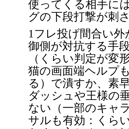
使ってくる相手に
グの下段打撃が刺
1フレ投げ間合い外
御側が対抗する手
（くらい判定が変
猫の画面端ヘルプも
る）で潰すか、素
ダッシュや王様の垂
ない（一部のキャ
サルも有効：くら