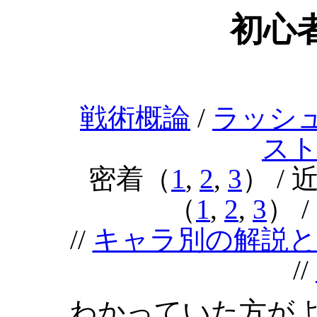
初心
戦術概論
/
ラッシ
ス
密着（
1
,
2
,
3
） /
（
1
,
2
,
3
） 
//
キャラ別の解説と
//
わかっていた方が