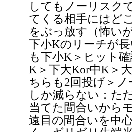
してもノーリスク
てくる相手にはど
をぶっ放す（怖い
下小Kのリーチが
も下小K＞ヒット
K＞下大Kor中K
ちらも2回投げ＞ノ
しか減らない：た
当てた間合いから
遠目の間合いを中