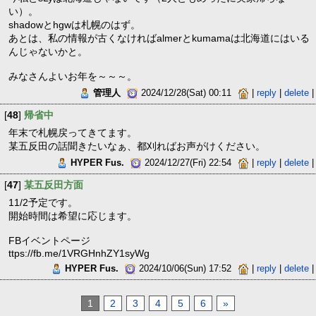
い）。
shadowとhgwは札幌のはず。
あとは、私の情報が古くなければalmerとkumamaは北海道にはいる
んじゃないかと。
みなさんよいお年を～～～。
管理人
2024/12/28(Sat) 00:11
|
reply
|
delete
|
[
48
]
帰省中
年末で札幌戻ってきてます。
某五反田の話聞きたいなぁ、都刈ればお声がけください。
HYPER Fus.
2024/12/27(Fri) 22:54
|
reply
|
delete
|
[
47
]
某五反田方面
11/2予定です。
開始時間は希望に応じます。
FBイベントページ
ttps://fb.me/1VRGHnhZY1syWg
HYPER Fus.
2024/10/06(Sun) 17:52
|
reply
|
delete
|
1
2
3
4
5
6
»