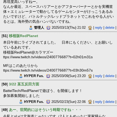
再現度高いっすねー。
なんか最近、スペースハリアーとかアフターバーナーとかを実機筐
体＋エミュレーターで動かしてるゲームセンターがけっこうあるみ
たいですけど、バトルテック/レッドプラネットでこれをやる人がい
るとは。海外勢の気合ハンパないですね。
管理人
2025/03/13(Thu) 21:02
|
reply
|
delete
|
[
51
]
移植版RedPlanet
本日午前にライブされてました。 日本にもください、とお願いし
ているあれです。
移植版RedPlanet@カラマズー
ttps://www.twitch.tv/videos/2400776687?t=02h01m31s
MFはこのあたりから
ttps://www.twitch.tv/videos/2400776687?t=03h30m57s
HYPER Fus.
2025/03/09(Sun) 23:20
|
reply
|
delete
|
[
50
]
3/22 某五反田方面
BattelTech/RedPlanetで遊ぼう、を開催します！
参加募集開始しました
HYPER Fus.
2025/02/23(Sun) 22:06
|
reply
|
delete
|
[
49
]
あー、世間的にはそういう時期ですね・・・
今私とsLyは北海道じゃないです（2人ともめったに実家帰らな