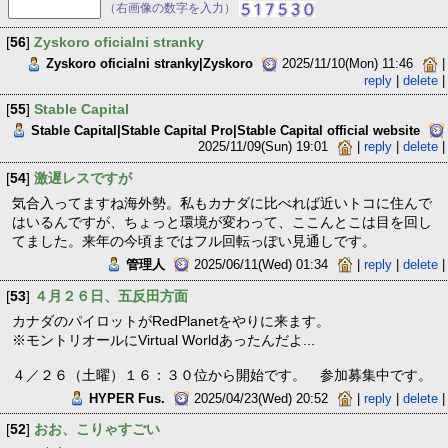
（右画像の数字を入力）
[
56
]
Zyskoro oficialni stranky
Zyskoro oficialni stranky|Zyskoro
2025/11/10(Mon) 11:46
|
reply
|
delete
|
[
55
]
Stable Capital
Stable Capital|Stable Capital Pro|Stable Capital official website
2025/11/09(Sun) 19:01
|
reply
|
delete
|
[
54
]
激遅レスですが
気合入ってますね海外勢。私もカナダに比べれば近いトコに住んで
はいるんですが、ちょっと環境が変わって、ここんとこは目を回し
てました。来年の今頃まではフル回転っぽい見通しです。
管理人
2025/06/11(Wed) 01:34
|
reply
|
delete
|
[
53
]
４月２６日、五反田方面
カナダのパイロットがRedPlanetをやりに来ます。
※モントリオールにVirtual Worldあったんだよ...
４／２６（土曜）１６：３０位から開始です。 参加募集中です。
HYPER Fus.
2025/04/23(Wed) 20:52
|
reply
|
delete
|
[
52
]
おお、こりゃすごい